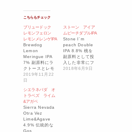
こちらもチェック
ブリュードック
ストーン アイア
レモンフェロン
ムピーチダブルIPA
レモンメレンゲIPA
Stone I`m
Brewdog
peach Double
Lemon
IPA 8.8% 桃を
Meringue IPA
副原料として投
7% 副原料にラ
入した非常にフ
クトースとレモ
ルー…
2018年6月9日
ンジュースを加
2019年11月22
え…
日
シエラネバダ オ
トラベズ ライム
&アガベ
Sierra Nevada
Otra Vez
Lime&Agave
4.9% 伝統的な
Gos…