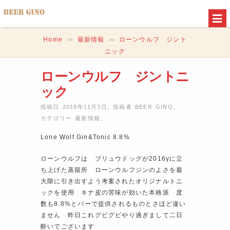
Home
最新情報
ローンウルフ ジント
>>
>>
ニック
ローンウルフ ジントニ
ック
投稿日 2018年11月3日
,
投稿者
BEER GINO
,
カテゴリー
最新情報
,
Lone Wolf Gin&Tonic 8.8%
ローンウルフは ブリュウドッグが2016yに立
ち上げた蒸留所 ローンウルフジンのよさを最
大限に引き出すよう考案されたオリジナルトニ
ックを使用 キナ皮の苦味が効いた本格派 度
数も8.8%とバーで提供されるものとさほど違い
ません 昨日これグビグビやり過ぎまして二日
酔いでございます