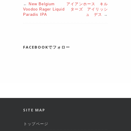
←
New Belgium
アイアンホース キル
Voodoo Rager Liquid
ターズ アイリッシ
Paradis IPA
ュ デス
→
FACEBOOKでフォロー
SITE MAP
トップページ