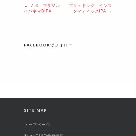
←
ノボ ブラジル
ブリュドッグ インス
イパネマDIPA
タマティックIPA
→
FACEBOOKでフォロー
SITE MAP
トップページ
Beer GINO最新情報