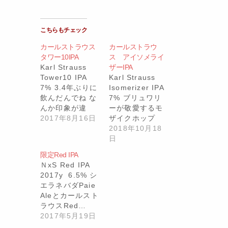
こちらもチェック
カールストラウス
カールストラウ
タワー10IPA
ス アイソメライ
Karl Strauss
ザーIPA
Tower10 IPA
Karl Strauss
7% 3.4年ぶりに
Isomerizer IPA
飲んだんでね な
7% ブリュワリ
んか印象が違
ーが敬愛するモ
い…
2017年8月16日
ザイクホップ
の…
2018年10月18
日
限定Red IPA
ＮxS Red IPA
2017y 6.5% シ
エラネバダPaie
Aleとカールスト
ラウスRed…
2017年5月19日