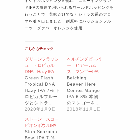
すケトルホッピングの他に ニューイングラン
ドIPAの醸造で用いられるワールドホッピングを
行うことで 苦味だけでなくシトラス系のアロ
マを引き出しました 副原料にパッションフル
ーツ グァバ オレンジを使用
こちらもチェック
グリーンフラッシ
ベルチングビーバ
ュ トロピカル
ー ヒアーカム
DNA Hazy IPA
ス マンゴーIPA
Green Flash
Belching
Tropical DNA
Beaver Here
Hazy IPA 7% ト
Comes Mango
ロピカルフルー
IPA 6.8% 本物
ツとシトラ…
のマンゴーを…
2020年1月9日
2018年11月1日
ストーン スコー
ピオンボウルIPA
Ston Scorpion
Bowl IPA 7.%