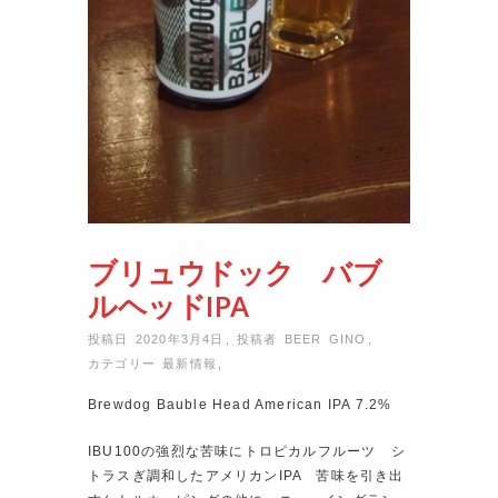
ブリュウドック バブ
ルヘッドIPA
投稿日 2020年3月4日
,
投稿者
BEER GINO
,
カテゴリー
最新情報
,
Brewdog Bauble Head American IPA 7.2%
IBU100の強烈な苦味にトロピカルフルーツ シ
トラスぎ調和したアメリカンIPA 苦味を引き出