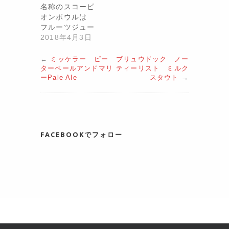
名称のスコーピ
オンボウルは
フルーツジュー
ス …
2018年4月3日
←
ミッケラー ピー
ブリュウドック ノー
ターペールアンドマリ
ティーリスト ミルク
ーPale Ale
スタウト
→
FACEBOOKでフォロー