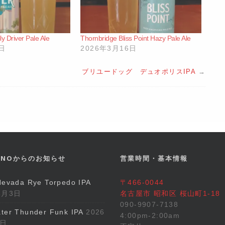
y Driver Pale Ale
Thornbridge Bliss Point Hazy Pale Ale
2日
2026年3月16日
ブリユードッグ デュオポリスIPA
→
GINOからのお知らせ
営業時間・基本情報
Nevada Rye Torpedo IPA
〒466-0044
8月3日
名古屋市 昭和区 桜山町1-18
090-9907-7138
ter Thunder Funk IPA
2026
4:00pm-2:00am
5日