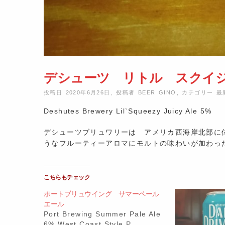
デシューツ リトル スクイジ
投稿日 2020年6月26日
,
投稿者
BEER GINO
,
カテゴリー
最
Deshutes Brewery Lil`Squeezy Juicy Ale 5%
デシューツブリュワリーは アメリカ西海岸北部に位
うなフルーティーアロマにモルトの味わいが加わった
こちらもチェック
ポートブリュウイング サマーペール
エール
Port Brewing Summer Pale Ale
6% West Coast Style P…