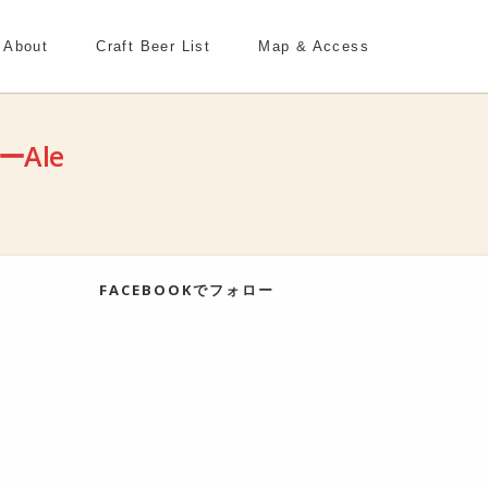
About
Craft Beer List
Map & Access
Ale
e
FACEBOOKでフォロー