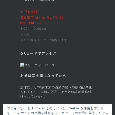
〒466-0044
名古屋市 昭和区 桜山町1-18
090-9907-7138
4:00pm-2:00am
不定休
※公式サイト上でご案内します
QRコードでアクセス
お酒は二十歳になってから
法律により20歳未満の酒類の購入や飲酒は禁止
されており、酒類の販売には年齢確認が義務付
けられています。
This site is protected by reCAPTCHA and
プライバシーと Cookie: このサイトは Cookie を使用していま
the Google
Privacy Policy
and
Terms of
す。このサイトの使用を継続することで、その使用に同意したとみ