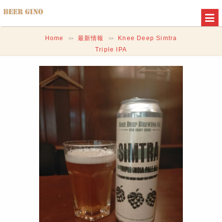
Home
最新情報
Knee Deep Simtra
>>
>>
Triple IPA