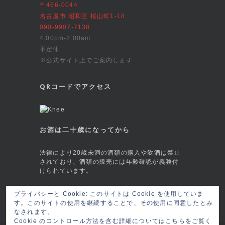
〒466-0044
名古屋市 昭和区 桜山町1-18
090-9907-7138
4:00pm-2:00am
不定休
※公式サイト上でご案内します
QRコードでアクセス
お酒は二十歳になってから
法律により20歳未満の酒類の購入や飲酒は禁止
されており、酒類の販売には年齢確認が義務付
けられています。
This site is protected by reCAPTCHA and
プライバシーと Cookie: このサイトは Cookie を使用していま
the Google
Privacy Policy
and
Terms of
す。このサイトの使用を継続することで、その使用に同意したとみ
Service
apply.
なされます。
Cookie のコントロール方法を含む詳細についてはこちらをご覧く