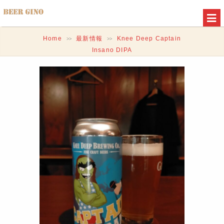
Home
最新情報
Knee Deep Captain
>>
>>
Insano DIPA