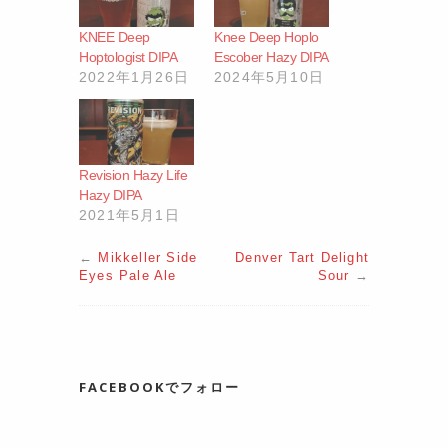
KNEE Deep
Knee Deep Hoplo
Hoptologist DIPA
Escober Hazy DIPA
2022年1月26日
2024年5月10日
Revision Hazy Life
Hazy DIPA
2021年5月1日
←
Mikkeller Side
Denver Tart Delight
Eyes Pale Ale
Sour
→
FACEBOOKでフォロー