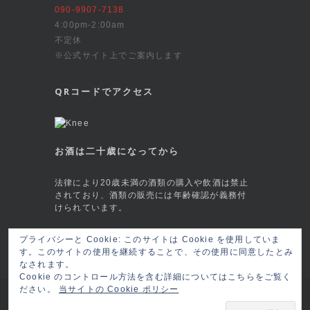
090-9907-7138
4:00pm-2:00am
不定休
※公式サイト上でご案内します
QRコードでアクセス
お酒は二十歳になってから
法律により20歳未満の酒類の購入や飲酒は禁止
されており、酒類の販売には年齢確認が義務付
けられています。
This site is protected by reCAPTCHA and
プライバシーと Cookie: このサイトは Cookie を使用していま
the Google
Privacy Policy
and
Terms of
す。このサイトの使用を継続することで、その使用に同意したとみ
Service
apply.
なされます。
Cookie のコントロール方法を含む詳細についてはこちらをご覧く
ださい。
当サイトの Cookie ポリシー
Copyright © 2026 名古屋桜山 クラフトビール
専門店 BEER GINO
ログイン