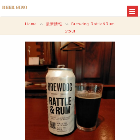
Home
最新情報
Brewdog Rattle&Rum
>>
>>
Stout