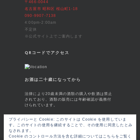
〒466-0044
名古屋市 昭和区 桜山町1-18
090-9907-7138
4:00pm-2:00am
不定休
※公式サイト上でご案内します
QRコードでアクセス
お酒は二十歳になってから
法律により20歳未満の酒類の購入や飲酒は禁止
されており、酒類の販売には年齢確認が義務付
けられています。
This site is protected by reCAPTCHA and
プライバシーと Cookie: このサイトは Cookie を使用していま
the Google
Privacy Policy
and
Terms of
す。このサイトの使用を継続することで、その使用に同意したとみ
Service
apply.
なされます。
Cookie のコントロール方法を含む詳細についてはこちらをご覧く