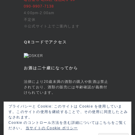
090-9907-7138
4:00pm-2:00am
不定休
※公式サイト上でご案内します
QRコードでアクセス
お酒は二十歳になってから
法律により20歳未満の酒類の購入や飲酒は禁止
されており、酒類の販売には年齢確認が義務付
けられています。
This site is protected by reCAPTCHA and
プライバシーと Cookie: このサイトは Cookie を使用していま
the Google
Privacy Policy
and
Terms of
す。このサイトの使用を継続することで、その使用に同意したとみ
Service
apply.
なされます。
Cookie のコントロール方法を含む詳細についてはこちらをご覧く
ださい。
当サイトの Cookie ポリシー
Copyright © 2026 名古屋桜山 クラフトビール