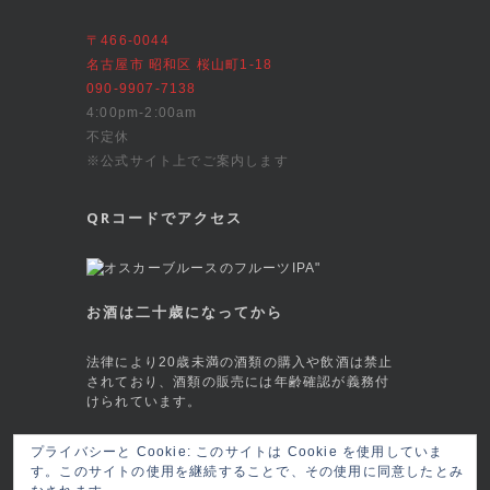
〒466-0044
名古屋市 昭和区 桜山町1-18
090-9907-7138
4:00pm-2:00am
不定休
※公式サイト上でご案内します
QRコードでアクセス
お酒は二十歳になってから
法律により20歳未満の酒類の購入や飲酒は禁止
されており、酒類の販売には年齢確認が義務付
けられています。
This site is protected by reCAPTCHA and
プライバシーと Cookie: このサイトは Cookie を使用していま
the Google
Privacy Policy
and
Terms of
す。このサイトの使用を継続することで、その使用に同意したとみ
Service
apply.